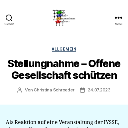
Suchen
Menü
FSVK
an
der
RUB
Kategorien
ALLGEMEIN
Stellungnahme – Offene
Gesellschaft schützen
Von
Christina Schroeder
24.07.2023
Beitragsautor
Veröffentlichungsdat
Als Reaktion auf eine Veranstaltung der IYSSE,