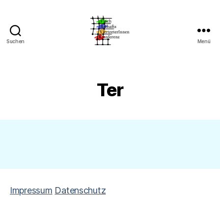
Suchen
Menü
FSVK
an
der
RUB
Ter
Impressum
Datenschutz