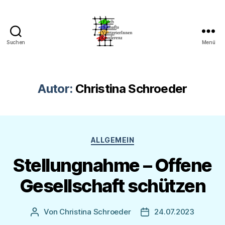
Suchen
Menü
FSVK
an
der
RUB
Autor:
Christina Schroeder
Kategorien
ALLGEMEIN
Stellungnahme – Offene
Gesellschaft schützen
Von
Christina Schroeder
24.07.2023
Beitragsautor
Veröffentlichungsdat